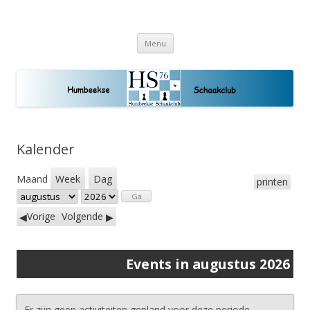
Humbeekse Schaakclub
Schaakplezier voor jong en oud
Spring
Menu
naar
de
inhoud
Kalender
Maand
Week
Dag
printen
Maand:
Jaar:
Vorige
Volgende
Events in augustus 2026
Er zijn geen activiteiten gepland voor deze periode.