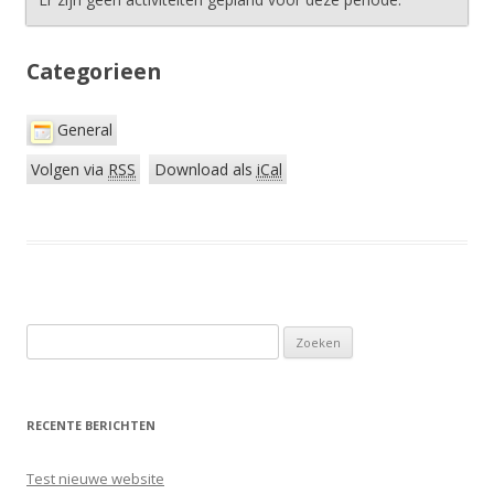
Categorieen
General
Volgen via
RSS
Download als
iCal
Z
o
e
k
RECENTE BERICHTEN
e
n
Test nieuwe website