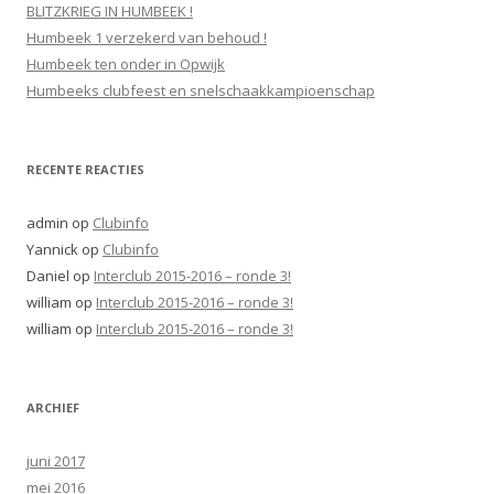
n
BLITZKRIEG IN HUMBEEK !
a
Humbeek 1 verzekerd van behoud !
a
Humbeek ten onder in Opwijk
r
Humbeeks clubfeest en snelschaakkampioenschap
:
RECENTE REACTIES
admin
op
Clubinfo
Yannick
op
Clubinfo
Daniel
op
Interclub 2015-2016 – ronde 3!
william
op
Interclub 2015-2016 – ronde 3!
william
op
Interclub 2015-2016 – ronde 3!
ARCHIEF
juni 2017
mei 2016