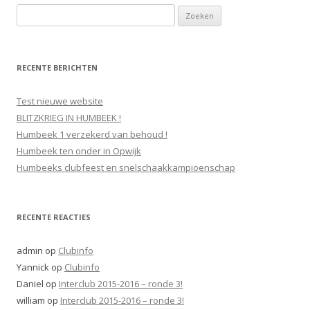
Z
o
e
k
RECENTE BERICHTEN
e
n
Test nieuwe website
n
BLITZKRIEG IN HUMBEEK !
a
Humbeek 1 verzekerd van behoud !
a
Humbeek ten onder in Opwijk
r
Humbeeks clubfeest en snelschaakkampioenschap
:
RECENTE REACTIES
admin
op
Clubinfo
Yannick
op
Clubinfo
Daniel
op
Interclub 2015-2016 – ronde 3!
william
op
Interclub 2015-2016 – ronde 3!