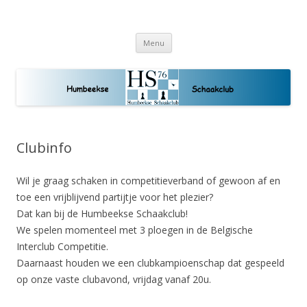
Humbeekse Schaakclub
Schaakplezier voor jong en oud
Spring
Menu
naar
de
inhoud
Clubinfo
Wil je graag schaken in competitieverband of gewoon af en
toe een vrijblijvend partijtje voor het plezier?
Dat kan bij de Humbeekse Schaakclub!
We spelen momenteel met 3 ploegen in de Belgische
Interclub Competitie.
Daarnaast houden we een clubkampioenschap dat gespeeld
op onze vaste clubavond, vrijdag vanaf 20u.