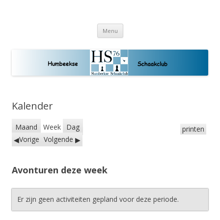
Humbeekse Schaakclub
Schaakplezier voor jong en oud
Spring
Menu
naar
de
inhoud
Kalender
Maand
Week
Dag
printen
Vorige
Volgende
Avonturen deze week
Er zijn geen activiteiten gepland voor deze periode.