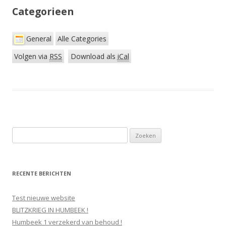
Categorieen
General
Alle Categories
Volgen via
RSS
Download als
iCal
Z
o
e
k
RECENTE BERICHTEN
e
n
Test nieuwe website
n
BLITZKRIEG IN HUMBEEK !
a
Humbeek 1 verzekerd van behoud !