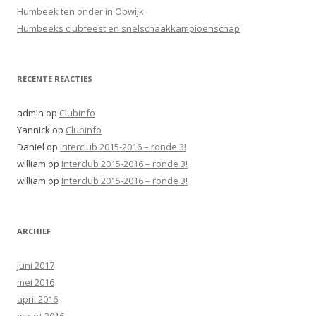
a
Humbeek ten onder in Opwijk
r
Humbeeks clubfeest en snelschaakkampioenschap
:
RECENTE REACTIES
admin
op
Clubinfo
Yannick
op
Clubinfo
Daniel
op
Interclub 2015-2016 – ronde 3!
william
op
Interclub 2015-2016 – ronde 3!
william
op
Interclub 2015-2016 – ronde 3!
ARCHIEF
juni 2017
mei 2016
april 2016